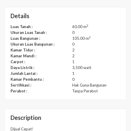
Details
2
Luas Tanah :
60.00 m
Ukuran Luas Tanah :
0
2
Luas Bangunan :
105.00 m
Ukuran Luas Bangunan :
0
Kamar Tidur :
2
Kamar Mandi :
2
Carpot :
1
Daya Listrik :
3,500 watt
Jumlah Lantai :
1
Kamar Pembantu :
0
Sertifikasi :
Hak Guna Bangunan
Perabot :
Tanpa Perabot
Description
Dijual Cepat!