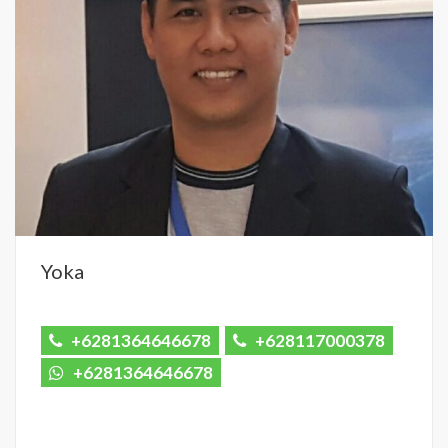
Yoka
+6281364646678
+628117000378
+6281364646678