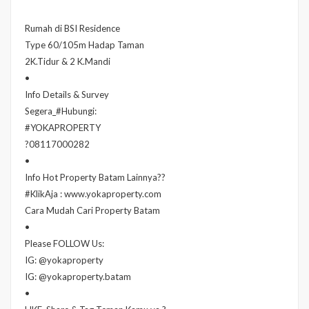
Rumah di BSI Residence
Type 60/105m Hadap Taman
2K.Tidur & 2 K.Mandi
•
Info Details & Survey
Segera_#Hubungi:
#YOKAPROPERTY
?08117000282
•
Info Hot Property Batam Lainnya??
#KlikAja : www.yokaproperty.com
Cara Mudah Cari Property Batam
•
Please FOLLOW Us:
IG: @yokaproperty
IG: @yokaproperty.batam
•