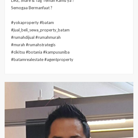
LIKE, Share & Tag Teman Kamu ya ?
Semogaa Bermanfaat ?
#yokaproperty #batam
#jual_beli_sewa_property_batam
#rumahdijual #rumahmurah
#murah #rumahstrategis
#cikitsu #botania #kampusuniba
#batamrealestate #agentproperty