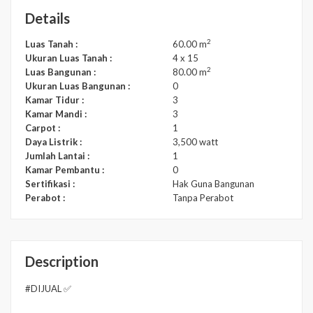
Details
2
Luas Tanah :
60.00 m
Ukuran Luas Tanah :
4 x 15
2
Luas Bangunan :
80.00 m
Ukuran Luas Bangunan :
0
Kamar Tidur :
3
Kamar Mandi :
3
Carpot :
1
Daya Listrik :
3,500 watt
Jumlah Lantai :
1
Kamar Pembantu :
0
Sertifikasi :
Hak Guna Bangunan
Perabot :
Tanpa Perabot
Description
#DIJUAL ✅️