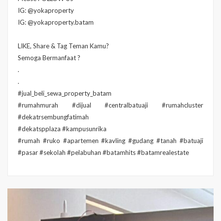
IG: @yokaproperty
IG: @yokaproperty.batam
LIKE, Share & Tag Teman Kamu?
Semoga Bermanfaat ?
.
.
#jual_beli_sewa_property_batam
#rumahmurah #dijual #centralbatuaji #rumahcluster
#dekatrsembungfatimah
#dekatspplaza #kampusunrika
#rumah #ruko #apartemen #kavling #gudang #tanah #batuaji
#pasar #sekolah #pelabuhan #batamhits #batamrealestate