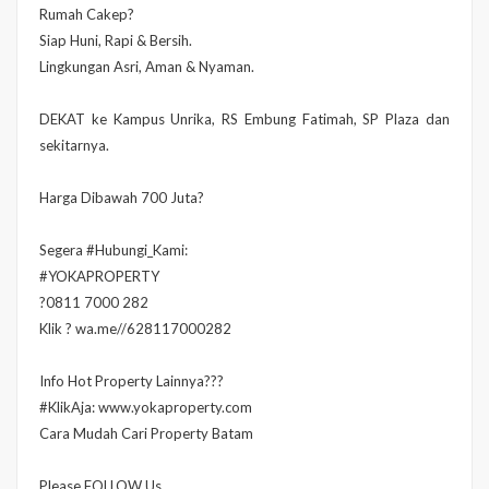
Rumah Cakep?
Siap Huni, Rapi & Bersih.
Lingkungan Asri, Aman & Nyaman.
DEKAT ke Kampus Unrika, RS Embung Fatimah, SP Plaza dan
sekitarnya.
Harga Dibawah 700 Juta?
Segera #Hubungi_Kami:
#YOKAPROPERTY
?0811 7000 282
Klik ? wa.me//628117000282
Info Hot Property Lainnya???
#KlikAja: www.yokaproperty.com
Cara Mudah Cari Property Batam
Please FOLLOW Us