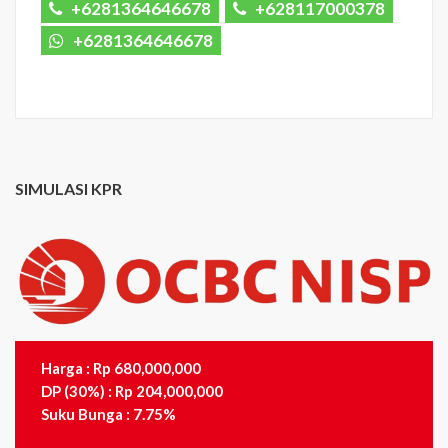
+6281364646678
+628117000378
+6281364646678
SIMULASI KPR
Harga : Rp 680,000,000
DP (30%) : Rp 204,000,000
Suku Bunga : 7.75%