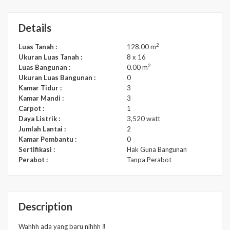
Details
2
Luas Tanah :
128.00 m
Ukuran Luas Tanah :
8 x 16
2
Luas Bangunan :
0.00 m
Ukuran Luas Bangunan :
0
Kamar Tidur :
3
Kamar Mandi :
3
Carpot :
1
Daya Listrik :
3,520 watt
Jumlah Lantai :
2
Kamar Pembantu :
0
Sertifikasi :
Hak Guna Bangunan
Perabot :
Tanpa Perabot
Description
Wahhh ada yang baru nihhh ‼️