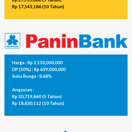
Rp 17,543,186 (10 Tahun)
Harga : Rp 2,130,000,000
DP (30%) : Rp 639,000,000
Suku Bunga : 8.68%
Angsuran :
Rp 30,719,660 (5 Tahun)
Rp 18,630,112 (10 Tahun)