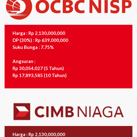
Harga : Rp 2,130,000,000
DP (30%) : Rp 639,000,000
Suku Bunga : 7.75%
Angsuran :
Rp 30,054,027 (5 Tahun)
Rp 17,893,585 (10 Tahun)
Harga : Rp 2,130,000,000