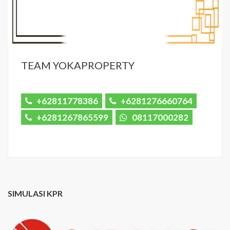
TEAM YOKAPROPERTY
+62811778386
+6281276660764
+6281267865599
08117000282
SIMULASI KPR