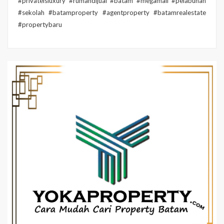
#privateisluxury #rumahdijual #batam #megamall #pelabuhan
#sekolah #batamproperty #agentproperty #batamrealestate
#propertybaru