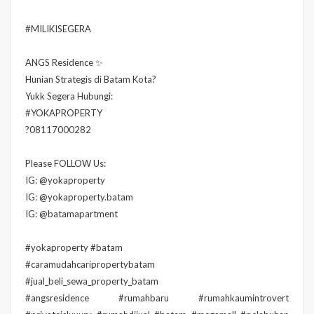
#MILIKISEGERA
ANGS Residence ✨
Hunian Strategis di Batam Kota?
Yukk Segera Hubungi:
#YOKAPROPERTY
?08117000282
Please FOLLOW Us:
IG: @yokaproperty
IG: @yokaproperty.batam
IG: @batamapartment
#yokaproperty #batam
#caramudahcaripropertybatam
#jual_beli_sewa_property_batam
#angsresidence #rumahbaru #rumahkaumintrovert